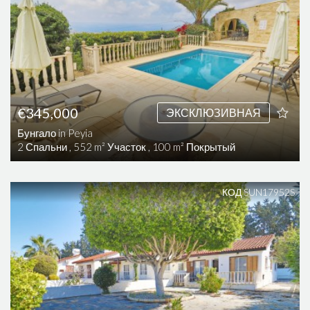
€345,000
ЭКСКЛЮЗИВНАЯ
Бунгало in Peyia
2 Спальни , 552 m² Участок , 100 m² Покрытый
КОД SUN17952S