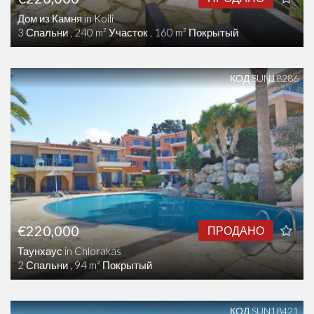
Дом из Камня in Koili
3 Спальни , 240 m² Участок , 160 m² Покрытый
КОД SUN18286
€220,000
ПРОДАНО
Таунхаус in Chlorakas
2 Спальни , 94 m² Покрытый
КОД SUN18421