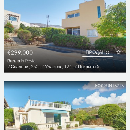
€299,000
ПРОДАНO
Вилла in Peyia
2 Спальни , 250 m² Участок , 124 m² Покрытый
КОД SUN18218