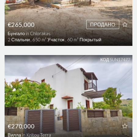
€265,000
ПРОДАНO
Бунгало in Chlorakas
2 Спальни , 650 m² Участок , 60 m² Покрытый
КОД SUN17477
€270,000
Вилла in Kritou Terra