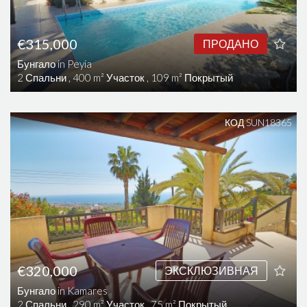
€315,000
ПРОДАНО
Бунгало in Peyia
2 Спальни , 400 m² Участок , 109 m² Покрытый
КОД SUN18365
€320,000
ЭКСКЛЮЗИВНАЯ
Бунгало in Kamares
2 Спальни , 290 m² Участок , 75 m² Покрытый