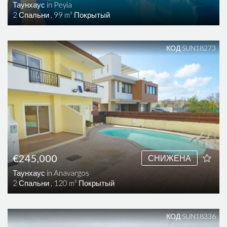
Таунхаус in Peyia
2 Спальни , 99 m² Покрытый
КОД SUN18273
€245,000
СНИЖЕНА
Таунхаус in Anavargos
2 Спальни , 120 m² Покрытый
КОД SUN18336