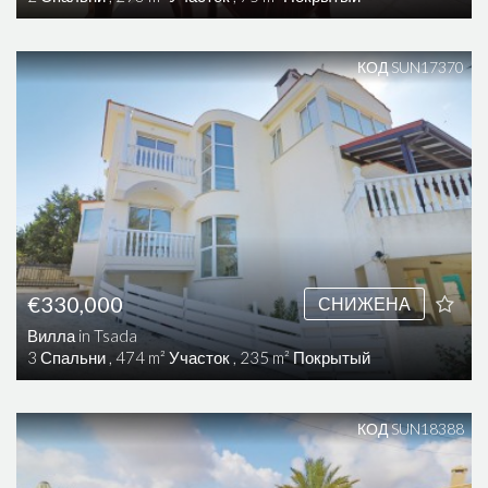
КОД SUN17370
€330,000
СНИЖЕНА
Вилла in Tsada
3 Спальни , 474 m² Участок , 235 m² Покрытый
КОД SUN18388