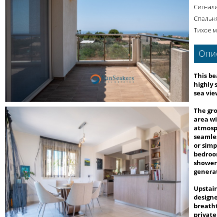
Сигнал
Спальн
Тихое м
Опи
This be
highly 
sea vie
The gro
area wi
atmosph
seamles
or simp
bedroom
shower 
generat
Upstair
designe
breath
private